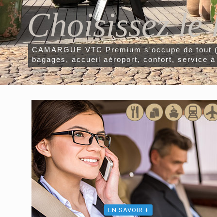
Choisissez le 
CAMARGUE VTC Premium s'occupe de tout (
bagages, accueil aéroport, confort, service à 
EN SAVOIR +