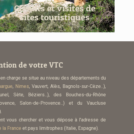
Circuits et visites de
sites touristiques
ntion de votre VTC
 en charge se situe au niveau des départements du
margue
,
Nimes
, Vauvert, Alès, Bagnols-sur-Cèze...),
unel, Sète, Béziers...), des Bouches-du-Rhône
rovence, Salon-de-Provence...) et du Vaucluse
.
nt vous chercher et vous dépose à l'adresse de
e la France
et pays limitrophes (Italie, Espagne).