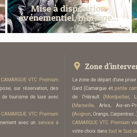
Mise à disposition
événementiel, mariage...
Zone d'interve
,
CAMARGUE VTC Premium
La zone de départ d'une prise
pose, sur réservation, des
Gard (Camargue et
petite ca
 de tourisme de luxe avec
de l'Hérault (
Montpellier
, L
(
Marseille
, Arles, Aix-en-P
s
CAMARGUE VTC Premium
(
Avignon
, Orange, Carpentras...)
einement avec un
service à
CAMARGUE VTC Premium
vie
votre choix dans
tout le Sud d