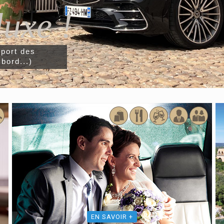
luxe !
port des
bord...)
EN SAVOIR +