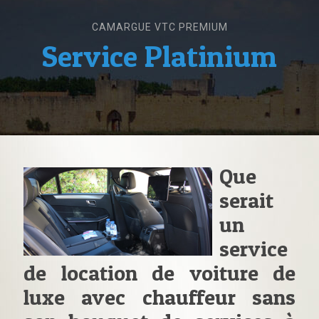
CAMARGUE VTC PREMIUM
Service Platinium
Que
serait
un
service
de location de voiture de
luxe avec chauffeur sans