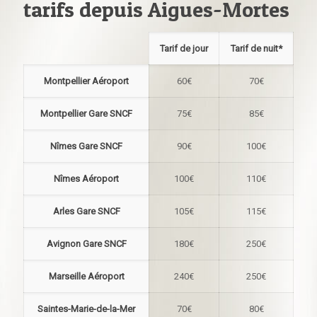
tarifs depuis Aigues-Mortes
Tarif de jour
Tarif de nuit*
Montpellier Aéroport
60€
70€
Montpellier Gare SNCF
75€
85€
Nîmes Gare SNCF
90€
100€
Nîmes Aéroport
100€
110€
Arles Gare SNCF
105€
115€
Avignon Gare SNCF
180€
250€
Marseille Aéroport
240€
250€
Saintes-Marie-de-la-Mer
70€
80€